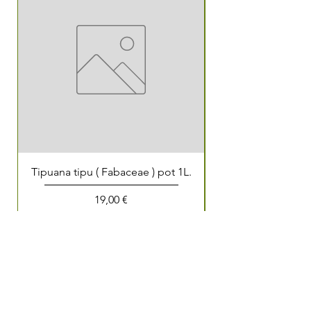
Tipuana tipu ( Fabaceae ) pot 1L.
Prix
19,00 €
Mentions Légales
Politique de confidentialité