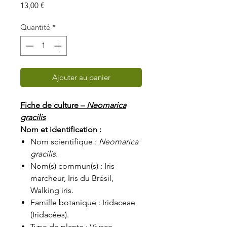
Prix
13,00 €
Quantité
*
Ajouter au panier
Fiche de culture –
Neomarica
gracilis
Nom et identification :
Nom scientifique :
Neomarica
gracilis.
Nom(s) commun(s) : Iris
marcheur, Iris du Brésil,
Walking iris.
Famille botanique : Iridaceae
(Iridacées).
Type de plante : Vivace